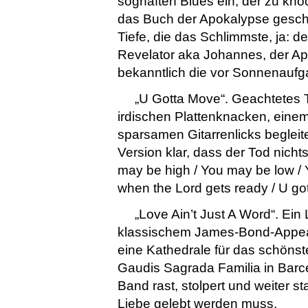
soghaften Blues ein, der zu kn
das Buch der Apokalypse geschr
Tiefe, die das Schlimmste, ja: 
Revelator aka Johannes, der Apo
bekanntlich die vor Sonnenau
„U Gotta Move“. Geachtetes T
irdischen Plattenknacken, ein
sparsamen Gitarrenlicks begleit
Version klar, dass der Tod nicht
may be high / You may be low / 
when the Lord gets ready / U go
„Love Ain’t Just A Word“. Ein 
klassischem James-Bond-Appeal
eine Kathedrale für das schönste
Gaudis Sagrada Familia in Barc
Band rast, stolpert und weiter s
Liebe gelebt werden muss.