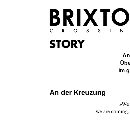
An
Übe
Im g
An der Kreuzung
»We 
we are coming, w